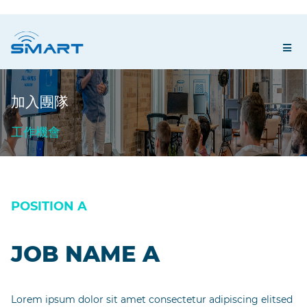
加入團隊
工作機會
POSITION A
JOB NAME A
Lorem ipsum dolor sit amet consectetur adipiscing elitsed