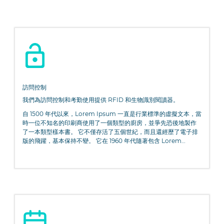
訪問控制
我們為訪問控制和考勤使用提供 RFID 和生物識別閱讀器。
自 1500 年代以來，Lorem Ipsum 一直是行業標準的虛擬文本，當
時一位不知名的印刷商使用了一個類型的廚房，並爭先恐後地製作
了一本類型樣本書。 它不僅存活了五個世紀，而且還經歷了電子排
版的飛躍，基本保持不變。 它在 1960 年代隨著包含 Lorem
Ipsum 段落的 Letraset 表的發布而流行，最近隨著桌面出版軟件
Aldus PageMaker 的發布，包括 Lorem Ipsum 的版本。