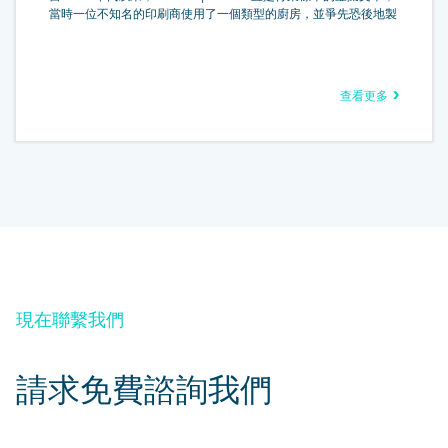
當時一位不知名的印刷商使用了一個類型的廚房，並爭先恐後地製
作了一本類型樣本書。 它不僅存活了五個世紀，而且還經歷了電
子排版的飛躍，基本保持不變。 它在 1960 年代隨著包含 Lorem
Ipsum 段落的 Letraset 表的發布而流行，最近隨著桌面出版軟件
Aldus PageMaker 的發布，包括 Lorem Ipsum 的版本。
查看更多
現在聯繫我們
請求免費諮詢我們