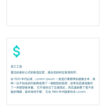
員工工資
靈活的基於公式的薪資設置，適合您的特定薪資程序。
自 1500 年代以來，Lorem Ipsum 一直是行業標準的虛擬文本，當
時一位不知名的印刷商使用了一個類型的廚房，並爭先恐後地製作
了一本類型樣本書。 它不僅存活了五個世紀，而且還經歷了電子排
版的飛躍，基本保持不變。 它在 1960 年代隨著包含 Lorem
Ipsum 段落的 Letraset 表的發布而流行，最近隨著桌面出版軟件
Aldus PageMaker 的發布，包括 Lorem Ipsum 的版本。